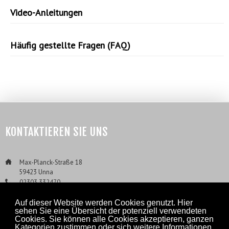
Video-Anleitungen
Häufig gestellte Fragen (FAQ)
KONTAKTIEREN SIE UNS
___
Max-Planck-Straße 18
___
59423 Unna
___
02303 332470
___
02303 3324710
___
Info@ExTox.de
Auf dieser Website werden Cookies genutzt. Hier
sehen Sie eine Übersicht der potenziell verwendeten
Cookies. Sie können alle Cookies akzeptieren, ganzen
Kategorien zustimmen oder sich weitere Informationen